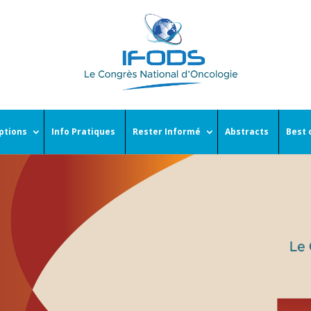
iptions
Info Pratiques
Rester Informé
Abstracts
Best 