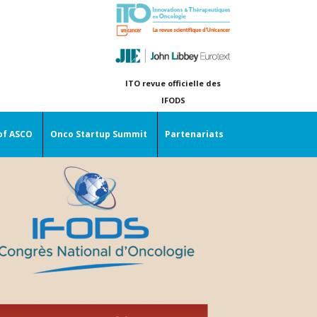
ITO revue officielle des
IFODS
of ASCO
Onco Startup Summit
Partenariats