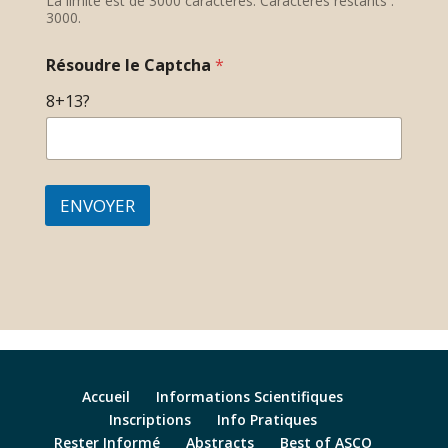
La limite est de 3000 caractères. Caractères restants :
3000.
Résoudre le Captcha
*
8+13?
ENVOYER
Accueil
Informations Scientifiques
Inscriptions
Info Pratiques
Rester Informé
Abstracts
Best of ASCO