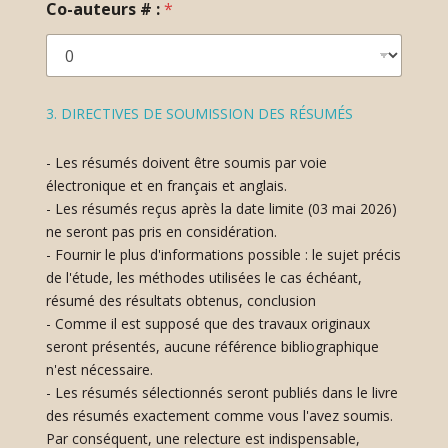
Co-auteurs # :
*
t
e
d
P
3. DIRECTIVES DE SOUMISSION DES RÉSUMÉS
a
y
s
- Les résumés doivent être soumis par voie
T
électronique et en français et anglais.
y
- Les résumés reçus après la date limite (03 mai 2026)
p
ne seront pas pris en considération.
e
- Fournir le plus d'informations possible : le sujet précis
de l'étude, les méthodes utilisées le cas échéant,
résumé des résultats obtenus, conclusion
- Comme il est supposé que des travaux originaux
seront présentés, aucune référence bibliographique
n'est nécessaire.
- Les résumés sélectionnés seront publiés dans le livre
des résumés exactement comme vous l'avez soumis.
Par conséquent, une relecture est indispensable,