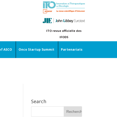
ITO revue officielle des
IFODS
of ASCO
Onco Startup Summit
Partenariats
Search