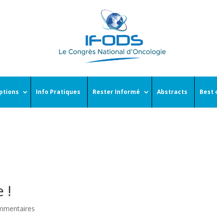
iptions
Info Pratiques
Rester Informé
Abstracts
Best 
 !
mmentaires